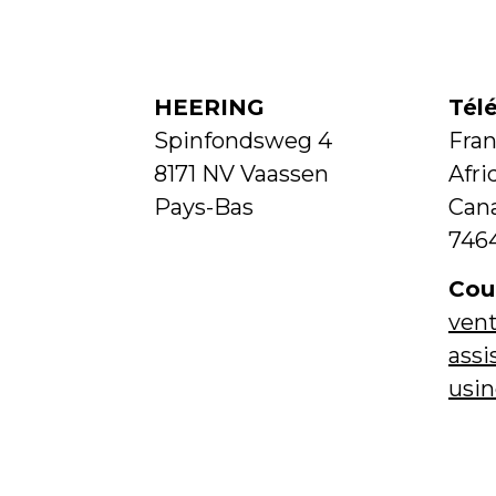
HEERING
Tél
Spinfondsweg 4
Fran
8171 NV Vaassen
Afri
Pays-Bas
Cana
746
Cour
ven
ass
usi