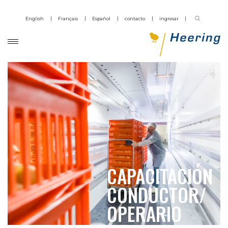
English
Français
Español
contacto
ingresar
CAPACITACIÓN
CONDUCTOR/
OPERARIO