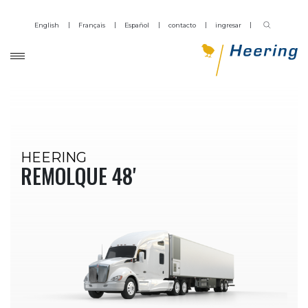
English
Français
Español
contacto
ingresar
HEERING
REMOLQUE 48'