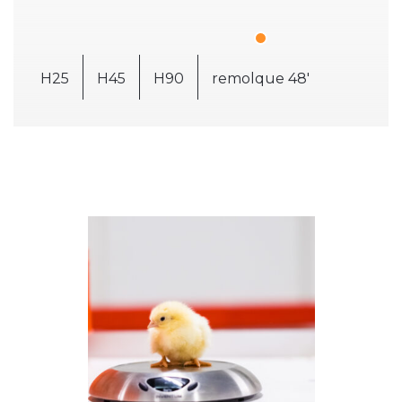
H25
H45
H90
remolque 48'