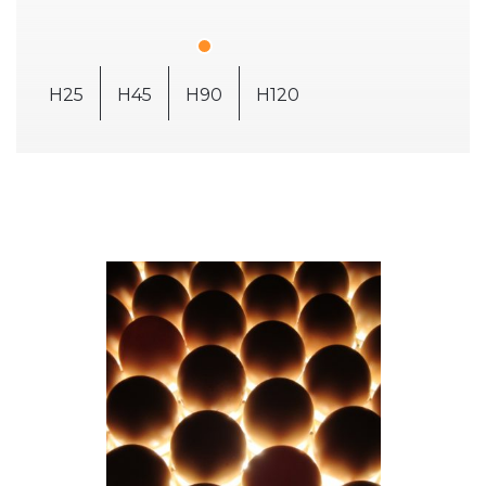
H25
H45
H90
H120