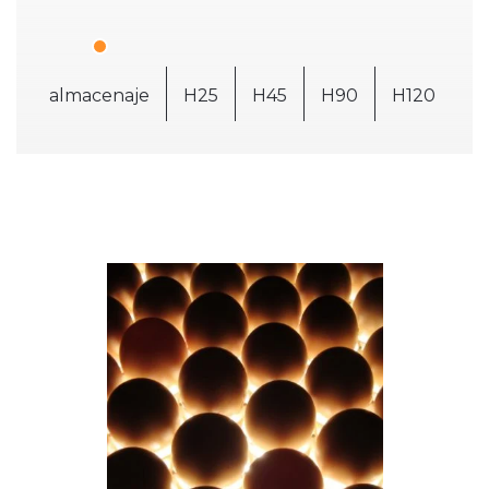
almacenaje
H25
H45
H90
H120